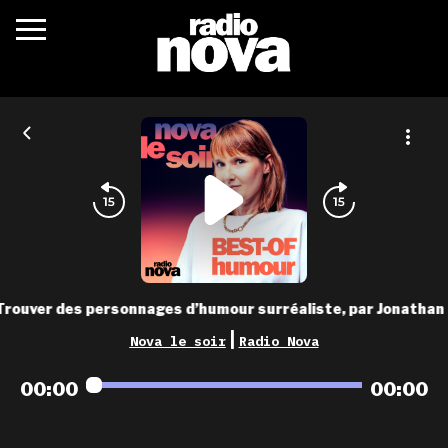
c’était quoi ?
actualités
podcasts
fréquences
nova aime
Trouver des personnages d’humour surréaliste, par Jonatha
les grilles
|
Nova le soir
Radio Nova
playlists
00:00
00:00
les radios