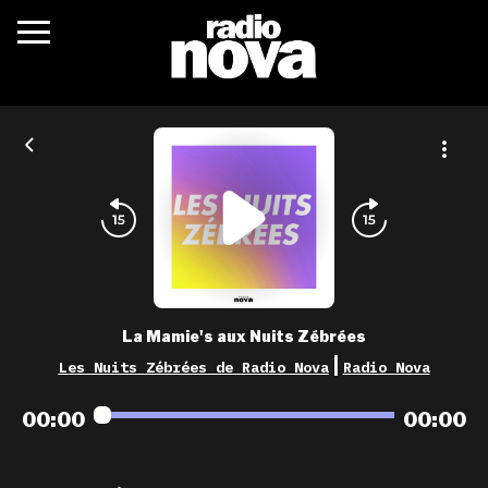
c’était quoi ?
actualités
podcasts
fréquences
nova aime
La Mamie's aux Nuits Zébrées
les grilles
|
Les Nuits Zébrées de Radio Nova
Radio Nova
playlists
00:00
00:00
les radios