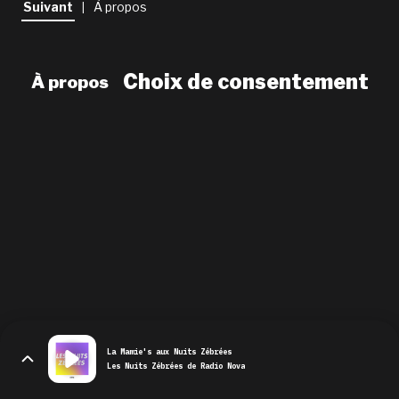
Suivant
À propos
|
newsletter
le shop
Choix de consentement
À propos
La Mamie's aux Nuits Zébrées
Les Nuits Zébrées de Radio Nova