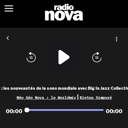
c’était quoi ?
actualités
podcasts
fréquences
nova aime
 les nouveautés de la sono mondiale avec Big In Jazz Collective
les grilles
|
Néo Géo Nova : le Worldmix
Bintou Simporé
playlists
00:00
00:00
les radios