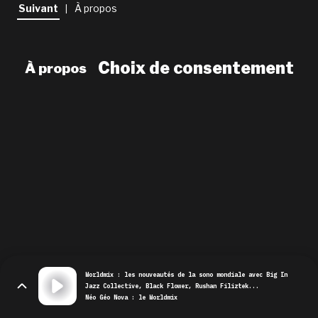
newsletter
Suivant
À propos
|
le shop
Choix de consentement
À propos
Worldmix : les nouveautés de la sono mondiale avec Big In
Jazz Collective, Black Flower, Rushan Filiztek...
Néo Géo Nova : le Worldmix