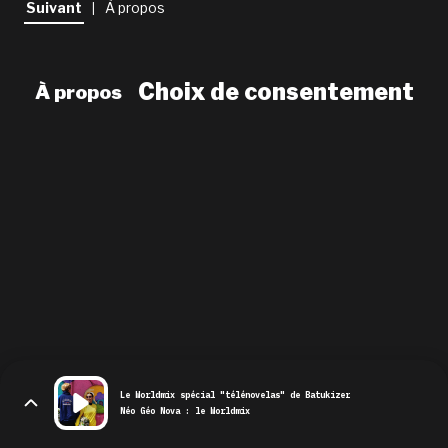
Suivant
À propos
|
newsletter
le shop
Choix de consentement
À propos
Le Worldmix spécial "télénovelas" de Batukizer
Néo Géo Nova : le Worldmix