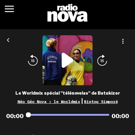
c’était quoi ?
actualités
podcasts
fréquences
nova aime
Le Worldmix spécial "télénovelas" de Batukizer
les grilles
|
Néo Géo Nova : le Worldmix
Bintou Simporé
playlists
00:00
00:00
les radios