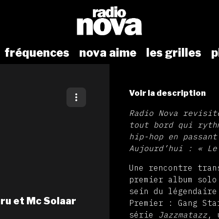
fréquences
nova aime
les grilles
p
Voir la description
Radio Nova revisit
tout bord qui ryth
hip-hop en passant
Aujourd’hui : « L
Une rencontre tran
premier album solo
sein du légendaire
uru et Mc Solaar
Premier : Gang Sta
série
Jazzmatazz
, 