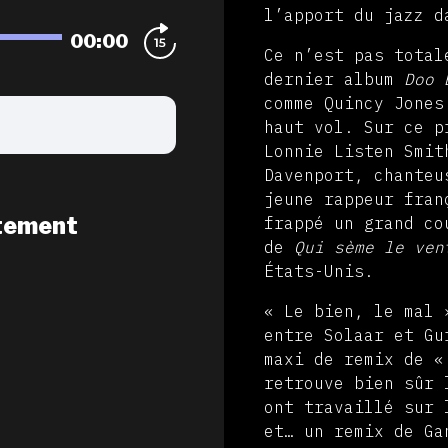
l’apport du jazz d
00:00
Ce n’est pas total
dernier album
Doo 
comme Quincy Jones
haut vol. Sur ce p
Lonnie Listen Smit
Davenport, chanteu
jeune rappeur fran
tement
frappé un grand co
de
Qui sème le ve
États-Unis.
« Le bien, le mal 
entre Solaar et Gu
maxi de remix de «
retrouve bien sûr 
ont travaillé sur 
et… un remix de Ga