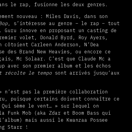
ans le rap, fusionne les deux genres.
ement nouveau : Miles Davis, dans son
Bop
, s’intéresse au genre – le rap – tout
. Guru innove en proposant un casting de
remier volet, Donald Byrd, Roy Ayers,
h côtoient Carleen Anderson, N’Dea
se des Brand New Heavies, ou encore ce
çais, Mc Solaar. C’est que Claude Mc a
up avec son premier album et les échos
nt récolte le tempo
sont arrivés jusqu’aux
» n’est pas la première collaboration
ru, puisque certains doivent connaître ce
 Qui sème le vent… » sur lequel on
la Funk Mob (aka Zdar et Boom Bass qui
l’album) mais aussi le Kwanzaa Possee
ng Starr !