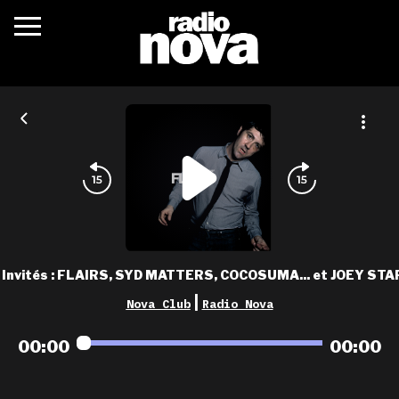
c’était quoi ?
actualités
podcasts
fréquences
nova aime
Invités : FLAIRS, SYD MATTERS, COCOSUMA... et JOEY STAR
les grilles
|
Nova Club
Radio Nova
playlists
00:00
00:00
les radios