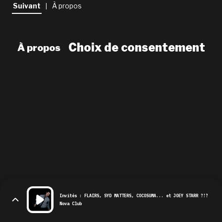
newsletter
Suivant
À propos
|
le shop
Choix de consentement
À propos
Invités : FLAIRS, SYD MATTERS, COCOSUMA... et JOEY STARR ?!?
Nova Club