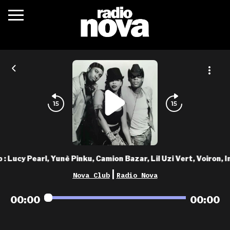
c’était quoi ?
actualités
podcasts
fréquences
nova aime
 : Lucy Pearl, Yunè Pinku, Camion Bazar, Lil Uzi Vert, Voiron, I
les grilles
|
Nova Club
Radio Nova
playlists
00:00
00:00
les radios