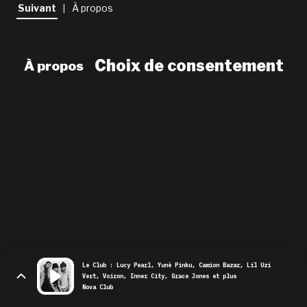
newsletter
Suivant
À propos
|
le shop
Choix de consentement
À propos
Le Club : Lucy Pearl, Yunè Pinku, Camion Bazar, Lil Uzi
Vert, Voiron, Inner City, Grace Jones et plus
Nova Club