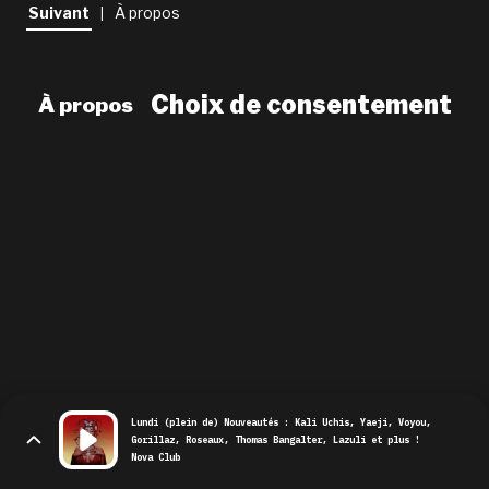
newsletter
Suivant
À propos
|
le shop
Choix de consentement
À propos
Lundi (plein de) Nouveautés : Kali Uchis, Yaeji, Voyou,
Gorillaz, Roseaux, Thomas Bangalter, Lazuli et plus !
Nova Club