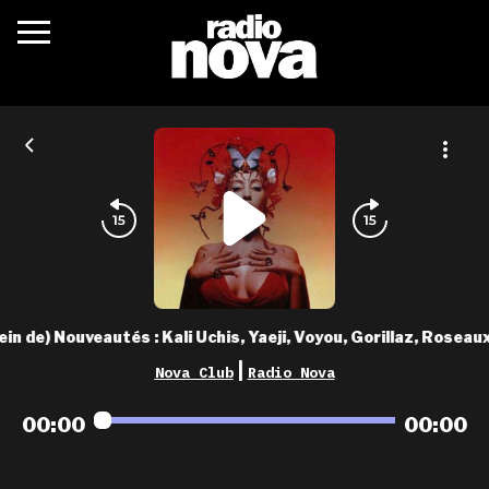
c’était quoi ?
actualités
podcasts
fréquences
nova aime
ein de) Nouveautés : Kali Uchis, Yaeji, Voyou, Gorillaz, Roseau
les grilles
|
Nova Club
Radio Nova
playlists
00:00
00:00
les radios