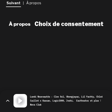
newsletter
Suivant
À propos
|
le shop
Choix de consentement
À propos
Lundi Nouveautés : Cleo Sol, Obongjayar, Lil Yachty, Chloé
Caillet x Kassav, Logic1000, Jeshi, Eartheater et plus !
Nova Club