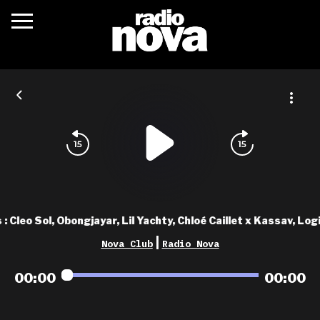
c’était quoi ?
actualités
podcasts
fréquences
nova aime
 Cleo Sol, Obongjayar, Lil Yachty, Chloé Caillet x Kassav, Log
les grilles
|
Nova Club
Radio Nova
playlists
00:00
00:00
les radios