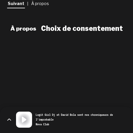
newsletter
Suivant
À propos
|
le shop
Choix de consentement
À propos
Legit Girl Dj et David Bola sont nos chroniqueurs de
l'improbable
Nova Club