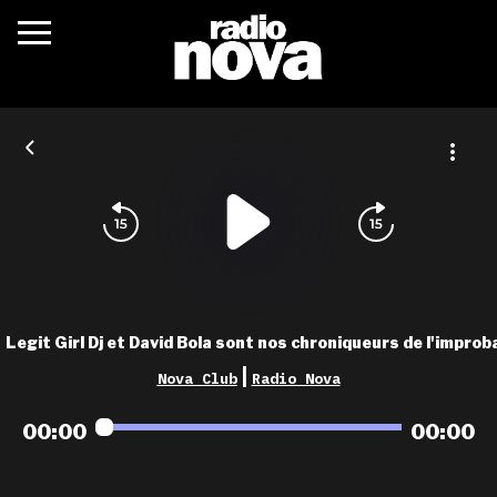
c’était quoi ?
actualités
podcasts
fréquences
nova aime
Legit Girl Dj et David Bola sont nos chroniqueurs de l'improb
les grilles
|
Nova Club
Radio Nova
playlists
00:00
00:00
les radios