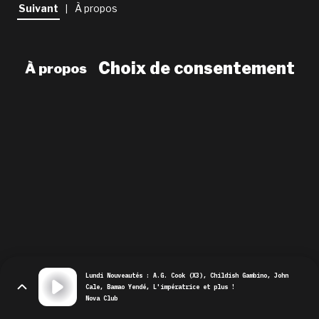
newsletter
Suivant
À propos
|
le shop
Choix de consentement
À propos
Lundi Nouveautés : A.G. Cook (X3), Childish Gambino, John
Cale, Bamao Yendé, L'impératrice et plus !
Nova Club