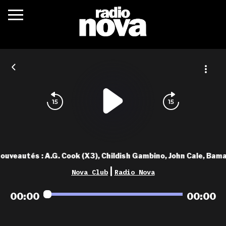
c’était quoi ?
actualités
podcasts
fréquences
nova aime
ouveautés : A.G. Cook (X3), Childish Gambino, John Cale, Bamao
les grilles
|
Nova Club
Radio Nova
playlists
00:00
00:00
les radios