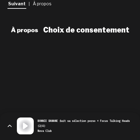
newsletter
Suivant
À propos
|
le shop
Choix de consentement
À propos
BONNIE BANANE fait sa sélection perso + Focus Talking Heads
(2/4)
Nova Club