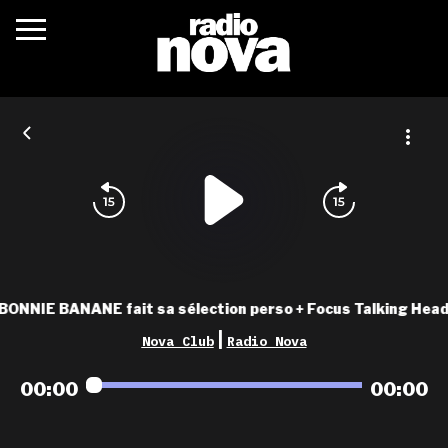
c’était quoi ?
actualités
podcasts
fréquences
nova aime
BONNIE BANANE fait sa sélection perso + Focus Talking Head
les grilles
|
Nova Club
Radio Nova
playlists
00:00
00:00
les radios