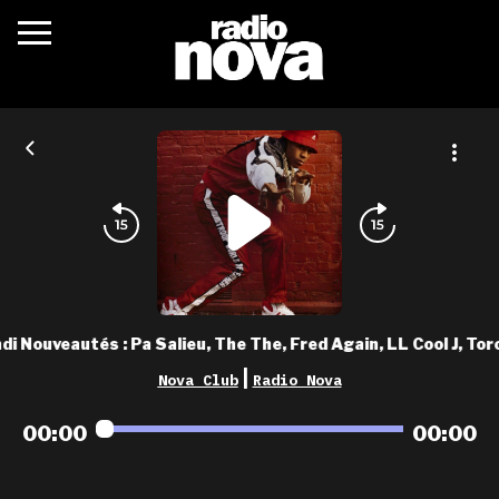
c’était quoi ?
actualités
podcasts
fréquences
nova aime
di Nouveautés : Pa Salieu, The The, Fred Again, LL Cool J, Toro
les grilles
|
Nova Club
Radio Nova
playlists
00:00
00:00
les radios