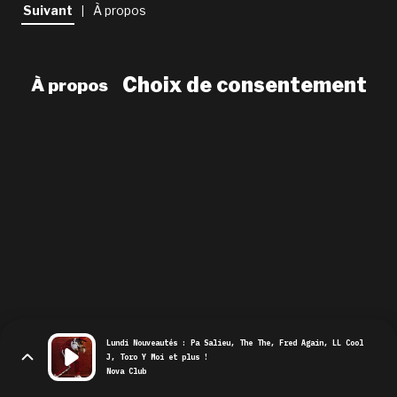
newsletter
Suivant
À propos
|
le shop
Choix de consentement
À propos
Lundi Nouveautés : Pa Salieu, The The, Fred Again, LL Cool
J, Toro Y Moi et plus !
Nova Club