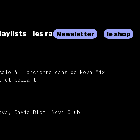
laylists
les radios
Newsletter
le shop
solo à l'ancienne dans ce Nova Mix
e et poilant !
ova, David Blot, Nova Club