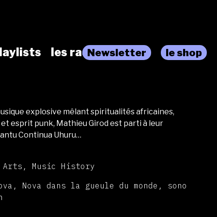
laylists
les radios
Newsletter
le shop
ique explosive mêlant spiritualités africaines,
et esprit punk, Mathieu Girod est parti à leur
Bantu Continua Uhuru…
 Arts, Music History
ova, Nova dans la gueule du monde, sono
n