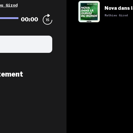
eu Girod
Nova dans 
Mathieu Girod
00:00
tement