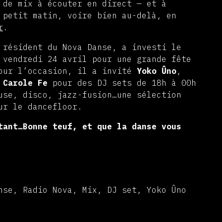
 de mix à écouter en direct — et à
 petit matin, voire bien au-delà, en
r
.
 résident du Nova Danse, a investi le
 vendredi 24 avril pour une grande fête
our l’occasion, il a invité
Yoko Ûno
,
t
Carole Fe
pour des DJ sets de 18h à 00h
use, disco, jazz-fusion…une sélection
ur le dancefloor.
tant…Bonne teuf, et que la danse vous
nse, Radio Nova, Mix, DJ set, Yoko Ûno