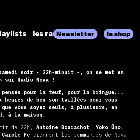
laylists
les radios
Newsletter
le shop
samedi soir - 22h-minuit -, on se met en
» sur Radio Nova !
 pensés pour la teuf, pour la bringue...
x heures de bon son taillées pour vous
 que vous soyez seuls, à plusieurs, en
d, à la maison.
rtir de 22h,
Antoine Bourachot
,
Yoko Ûno
,
t
Carole Fe
prennent les commandes de Nova