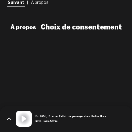
Suivant
À propos
|
newsletter
le shop
Choix de consentement
À propos
En 2014, Pierre Rabhi de passage chez Radio Nova
Nova Hors-Série