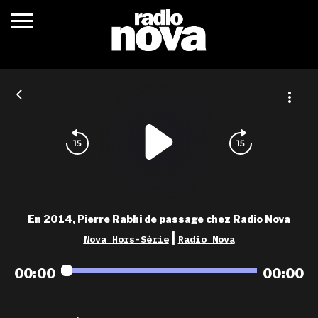
c’était quoi ?
actualités
podcasts
fréquences
nova aime
En 2014, Pierre Rabhi de passage chez Radio Nova
les grilles
|
Nova Hors-Série
Radio Nova
playlists
00:00
00:00
les radios