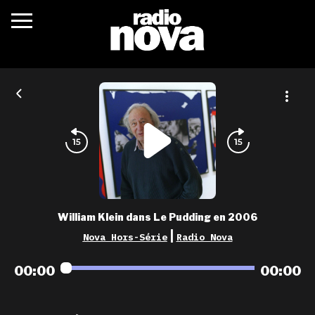
c’était quoi ?
actualités
podcasts
fréquences
nova aime
William Klein dans Le Pudding en 2006
les grilles
|
Nova Hors-Série
Radio Nova
playlists
00:00
00:00
les radios