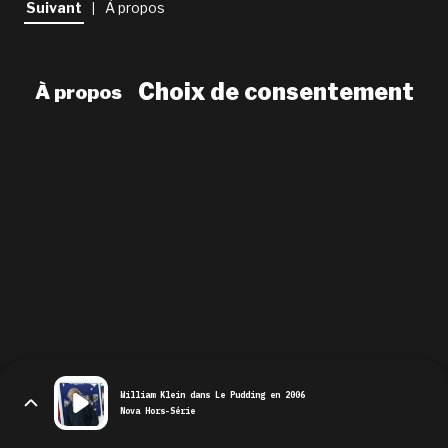
Suivant
À propos
|
newsletter
le shop
Choix de consentement
À propos
William Klein dans Le Pudding en 2006
Nova Hors-Série