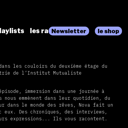
laylists
les radios
Newsletter
le shop
dans les couloirs du deuxième étage du
trie de l’Institut Mutualiste
épisode, immersion dans une journée à
s nous emmènent dans leur quotidien, du
ur dans le monde des rêves, Nova fait un
c eux. Des chroniques, des interviews,
urs expressions... Ils vous racontent.