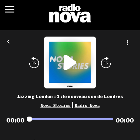
c’était quoi ?
actualités
podcasts
fréquences
nova aime
Jazzing London #1 : le nouveau son de Londres
les grilles
|
Nova Stories
Radio Nova
playlists
00:00
00:00
les radios