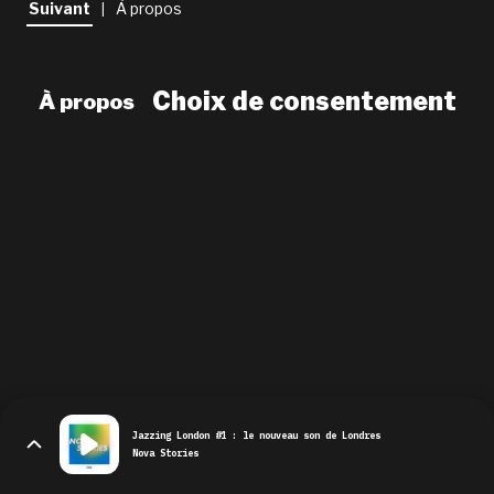
Suivant
À propos
|
newsletter
le shop
Choix de consentement
À propos
Jazzing London #1 : le nouveau son de Londres
Nova Stories