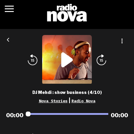
c’était quoi ?
actualités
podcasts
fréquences
nova aime
DJ Mehdi : show business (4/10)
les grilles
|
Nova Stories
Radio Nova
playlists
00:00
00:00
les radios