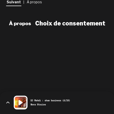
Suivant
À propos
|
newsletter
le shop
Choix de consentement
À propos
DJ Mehdi : show business (4/10)
Nova Stories