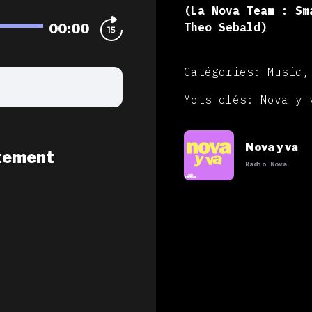
(La Nova Team : Sm
00:00
Theo Sebald)
Catégories: Music,
Mots clés: Nova y 
Nova y va
tement
Radio Nova