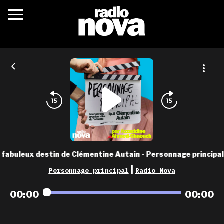
c’était quoi ?
actualités
podcasts
fréquences
nova aime
 fabuleux destin de Clémentine Autain - Personnage princip
les grilles
|
Personnage principal
Radio Nova
playlists
00:00
00:00
les radios