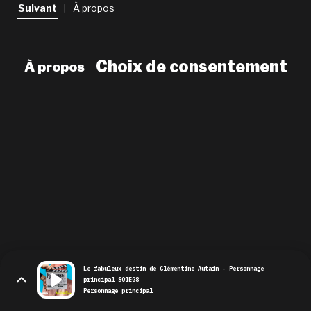
newsletter
Suivant
À propos
|
le shop
Choix de consentement
À propos
Le fabuleux destin de Clémentine Autain - Personnage
principal S01E08
Personnage principal