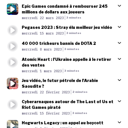
Epic Games condamné à rembourser 245
millions de dollars aux joueurs
Published At
mercredi 22 mars 2023
Time
3 minutes
Pegases 2023 : Stray élu meilleur jeu vidéo
Published At
mercredi 15 mars 2023
Time
3 minutes
40 000 tricheurs bannis de DOTA 2
Published At
mercredi 8 mars 2023
Time
3 minutes
Atomic Heart : l'Ukraine appelle à le retirer
des ventes
Published At
mercredi 1 mars 2023
Time
3 minutes
Jeu vidéo, le futur pétrole de l'Arabie
Saoudite ?
Published At
mercredi 22 février 2023
Time
2 minutes
Cyberarnaques autour de The Last of Us et
Riot Games piraté
Published At
mercredi 15 février 2023
Time
3 minutes
Hogwarts Legacy : un appel au boycott