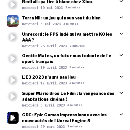
Redfall : ça tire à blanc chez Xbox
Published At
mercredi 10 mai 2023
Time
3 minutes
Terra Nil : un jeu qui nous veut du bien
Published At
mercredi 3 mai 2023
Time
3 minutes
Unrecord : le FPS indé qui va mettre KO les
AAA ?
Published At
mercredi 26 avril 2023
Time
2 minutes
Gentle Mates, un futur mastodonte de l'e-
sport français
Published At
mercredi 19 avril 2023
Time
3 minutes
L'E3 2023 n'aura pas lieu
Published At
mercredi 12 avril 2023
Time
3 minutes
Super Mario Bros Le Film : la vengeance des
adaptations cinéma !
Published At
mercredi 5 avril 2023
Time
3 minutes
GDC : Epic Games impressionne avec les
nouveautés de l'Unreal Engine 5
Published At
mercredi 29 mars 2023
Time
3 minutes