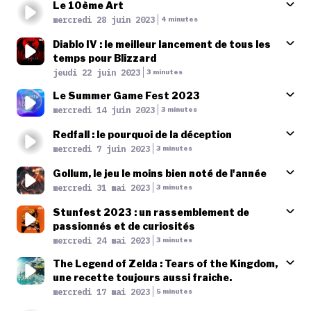
Le 10ème Art
newsletter
Published At
mercredi 28 juin 2023
Time
4 minutes
le shop
Diablo IV : le meilleur lancement de tous les
temps pour Blizzard
Published At
jeudi 22 juin 2023
Time
3 minutes
Le Summer Game Fest 2023
Published At
mercredi 14 juin 2023
Time
3 minutes
Redfall : le pourquoi de la déception
Published At
mercredi 7 juin 2023
Time
3 minutes
Gollum, le jeu le moins bien noté de l'année
Published At
mercredi 31 mai 2023
Time
3 minutes
Stunfest 2023 : un rassemblement de
passionnés et de curiosités
Published At
mercredi 24 mai 2023
Time
3 minutes
The Legend of Zelda : Tears of the Kingdom,
une recette toujours aussi fraiche.
Published At
mercredi 17 mai 2023
Time
5 minutes