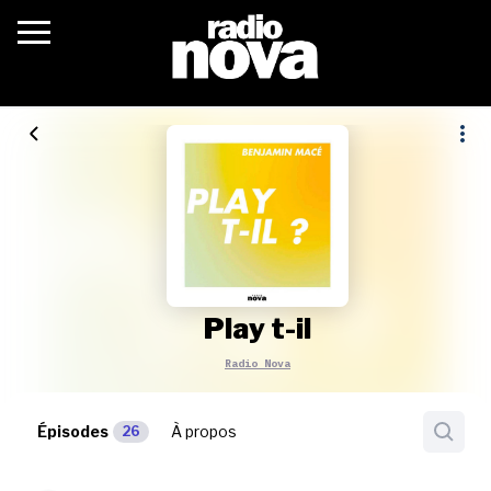
c’était quoi ?
actualités
podcasts
fréquences
nova aime
Play t-il
les grilles
Radio Nova
playlists
Épisodes
À propos
26
les radios