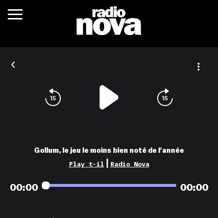
c’était quoi ?
actualités
podcasts
fréquences
nova aime
Gollum, le jeu le moins bien noté de l'année
les grilles
|
Play t-il
Radio Nova
playlists
00:00
00:00
les radios