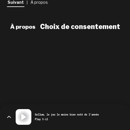
Suivant
À propos
|
newsletter
le shop
Choix de consentement
À propos
Gollum, le jeu le moins bien noté de l'année
Play t-il