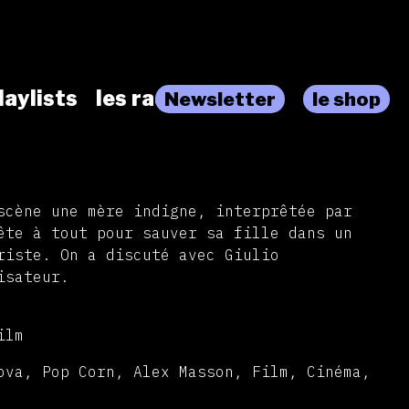
laylists
les radios
Newsletter
le shop
scène une mère indigne, interprêtée par
ête à tout pour sauver sa fille dans un
riste. On a discuté avec Giulio
isateur.
ilm
ova, Pop Corn, Alex Masson, Film, Cinéma,