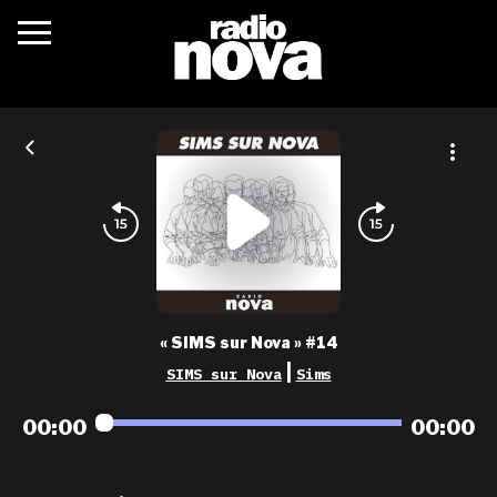
c’était quoi ?
actualités
podcasts
fréquences
nova aime
« SIMS sur Nova » #14
les grilles
|
SIMS sur Nova
Sims
playlists
00:00
00:00
les radios