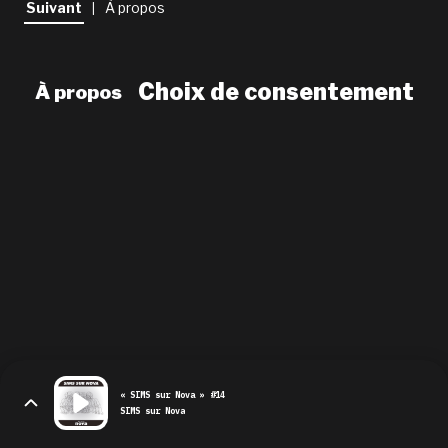
Suivant
À propos
|
newsletter
le shop
Choix de consentement
À propos
« SIMS sur Nova » #14
SIMS sur Nova