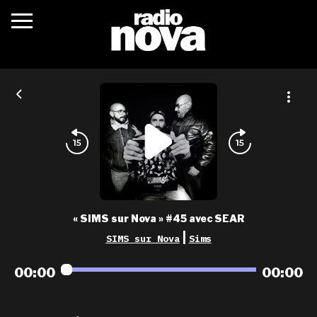
c’était quoi ?
actualités
podcasts
fréquences
nova aime
« SIMS sur Nova » #45 avec SEAR
les grilles
|
SIMS sur Nova
Sims
playlists
00:00
00:00
les radios