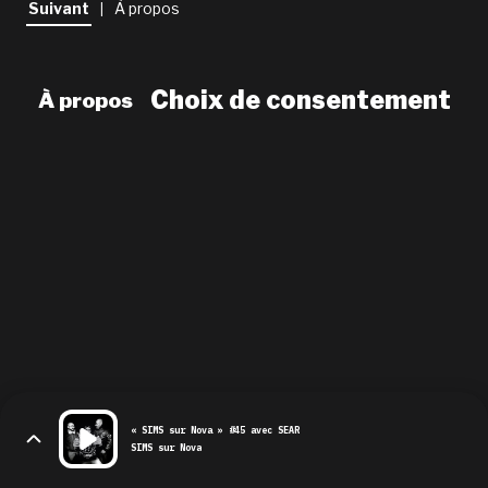
Suivant
À propos
|
newsletter
le shop
Choix de consentement
À propos
« SIMS sur Nova » #45 avec SEAR
SIMS sur Nova