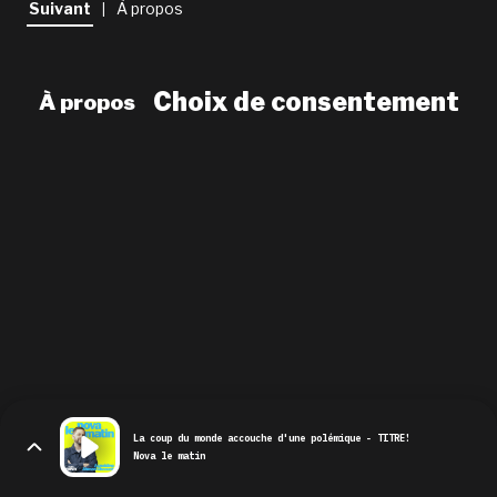
Suivant
À propos
|
newsletter
le shop
Choix de consentement
À propos
La coup du monde accouche d'une polémique - TITRE!
Nova le matin