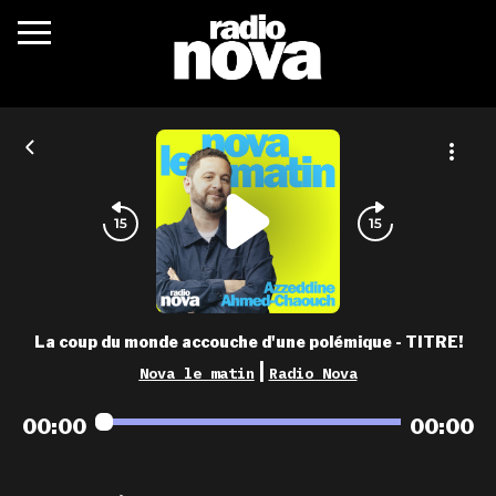
c’était quoi ?
actualités
podcasts
fréquences
nova aime
La coup du monde accouche d'une polémique - TITRE!
les grilles
|
Nova le matin
Radio Nova
playlists
00:00
00:00
les radios