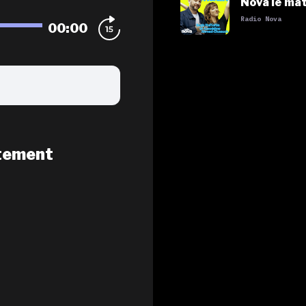
Nova le mat
Radio Nova
00:00
tement