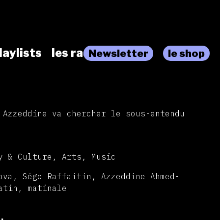
laylists
les radios
Newsletter
le shop
 Azzeddine va chercher le sous-entendu
y & Culture, Arts, Music
ova, Ségo Raffaitin, Azzeddine Ahmed-
atin, matinale