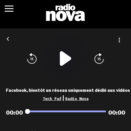
c’était quoi ?
actualités
podcasts
fréquences
nova aime
Facebook, bientôt un réseau uniquement dédié aux vidéos
les grilles
|
Tech Paf
Radio Nova
playlists
00:00
00:00
les radios