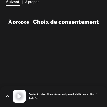
Suivant
À propos
|
newsletter
le shop
Choix de consentement
À propos
Facebook, bientôt un réseau uniquement dédié aux vidéos ?
Tech Paf