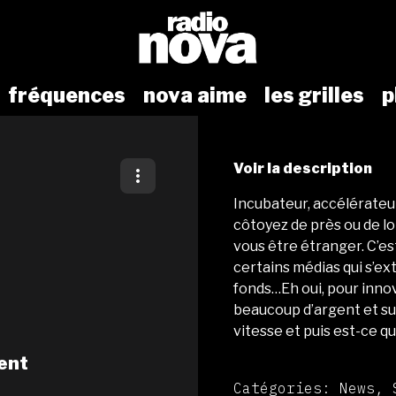
fréquences
nova aime
les grilles
p
Voir la description
Incubateur, accélérateu
côtoyez de près ou de loi
vous être étranger. C’es
certains médias qui s’ex
fonds…Eh oui, pour innove
beaucoup d’argent et surt
vitesse et puis est-ce qu’
ent
Catégories: News, 