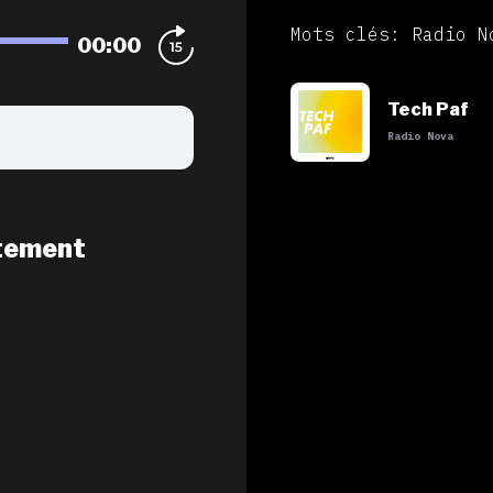
Mots clés: Radio N
00:00
Tech Paf
Radio Nova
tement