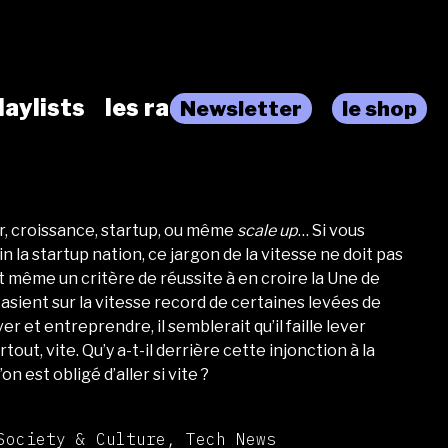
laylists
les radios
Newsletter
le shop
r, croissance, startup, ou même
scale up
… Si vous
n la startup nation, ce jargon de la vitesse ne doit pas
t même un critère de réussite à en croire la Une de
tasient sur la vitesse record de certaines levées de
r et entreprendre, il semblerait qu’il faille lever
out, vite. Qu’y a-t-il derrière cette injonction à la
on est obligé d’aller si vite ?
Society & Culture, Tech News