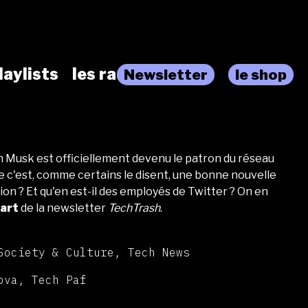
laylists
les radios
Newsletter
le shop
 Musk est officiellement devenu le patron du réseau
ue c'est, comme certains le disent, une bonne nouvelle
ion ? Et qu'en est-il des employés de Twitter ? On en
art
de la newsletter
TechTrash
.
Society & Culture, Tech News
ova, Tech Paf