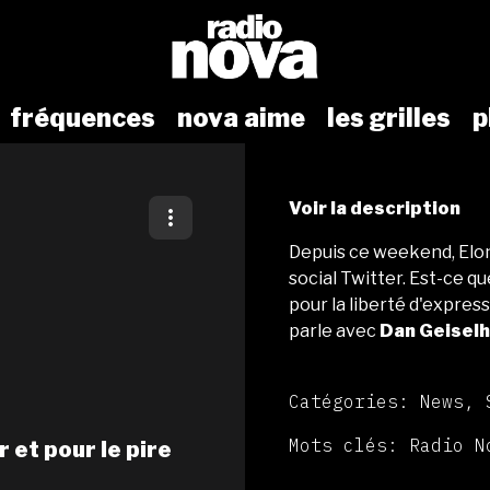
fréquences
nova aime
les grilles
p
Voir la description
Depuis ce weekend, Elon
social Twitter. Est-ce q
pour la liberté d'express
parle avec
Dan Geiselh
Catégories: News, 
Mots clés: Radio N
r et pour le pire