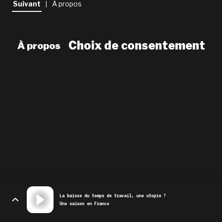
Suivant
À propos
|
newsletter
le shop
Choix de consentement
À propos
La baisse du temps de travail, une utopie ?
Une saison en France