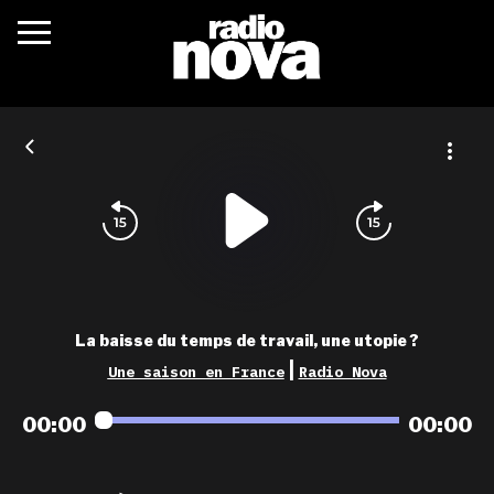
c’était quoi ?
actualités
podcasts
fréquences
nova aime
La baisse du temps de travail, une utopie ?
les grilles
|
Une saison en France
Radio Nova
playlists
00:00
00:00
les radios