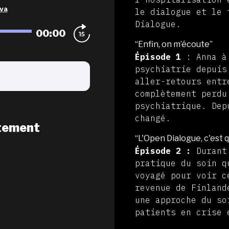
va
le dialogue et le 
Dialogue.
00:00
“Enfin, on m’écoute”
Épisode 1
: Anna à 
psychiatrie depuis
aller-retours entr
complètement perdu
psychiatrique. Dep
changé.
tement
“L'Open Dialogue, c'est q
Épisode 2 :
Durant 
pratique du soin q
voyagé pour voir c
revenue de Finland
une approche du so
patients en cris