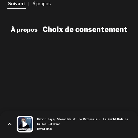
newsletter
Suivant
À propos
|
le shop
Choix de consentement
À propos
Marvin Gaye, Stereolab et The Rationals... Le World Wide de
Gilles Peterson
World Wide