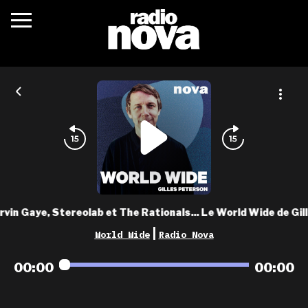
c’était quoi ?
actualités
podcasts
fréquences
nova aime
vin Gaye, Stereolab et The Rationals... Le World Wide de Gil
les grilles
|
World Wide
Radio Nova
playlists
00:00
00:00
les radios