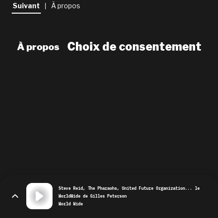
newsletter
Suivant
À propos
|
le shop
Choix de consentement
À propos
Steve Reid, The Pharaohs, United Future Organization... le
WorldWide de Gilles Peterson
World Wide