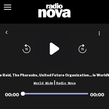
c’était quoi ?
actualités
podcasts
fréquences
nova aime
 Reid, The Pharaohs, United Future Organization... le World
les grilles
|
World Wide
Radio Nova
playlists
00:00
00:00
les radios