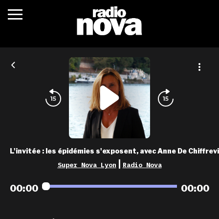
c’était quoi ?
actualités
podcasts
fréquences
nova aime
L'invitée : les épidémies s'exposent, avec Anne De Chiffrevi
les grilles
|
Super Nova Lyon
Radio Nova
playlists
00:00
00:00
les radios