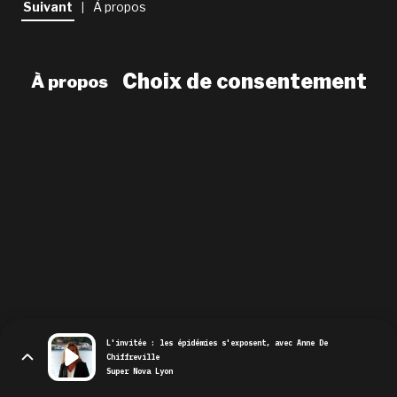
Suivant
À propos
|
newsletter
le shop
Choix de consentement
À propos
L'invitée : les épidémies s'exposent, avec Anne De
Chiffreville
Super Nova Lyon