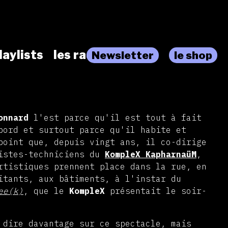
laylists
les radios
Newsletter
le shop
onnard
l'est parce qu'il est tout à fait
bord et surtout parce qu'il habite et
point que, depuis vingt ans, il co-dirige
tistes-techniciens du
KompleX KapharnaüM
,
rtistiques prennent place dans la rue, en
itants, aux bâtiments, à l'instar du
ee(k)
, que le
KompleX
présentait le soir-
 dire davantage sur ce spectacle, mais