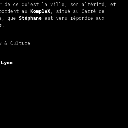
r de ce qu'est la ville, son altérité, et
abordent au
KompleX
, situé au Carré de
ne, que
Stéphane
est venu répondre aux
e
.
y & Culture
 Lyon