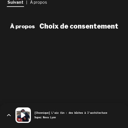
Suivant
À propos
|
newsletter
le shop
Choix de consentement
À propos
[Chronique] L'air fin : des bûches à l'architecture
Super Nova Lyon