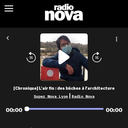
c’était quoi ?
actualités
podcasts
fréquences
nova aime
[Chronique] L'air fin : des bûches à l'architecture
les grilles
|
Super Nova Lyon
Radio Nova
playlists
00:00
00:00
les radios