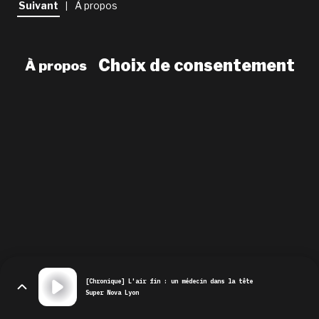
Suivant
À propos
|
newsletter
le shop
Choix de consentement
À propos
[Chronique] L'air fin : un médecin dans la tête
Super Nova Lyon