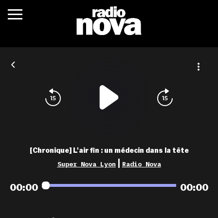
c’était quoi ?
actualités
podcasts
fréquences
nova aime
[Chronique] L'air fin : un médecin dans la tête
les grilles
|
Super Nova Lyon
Radio Nova
playlists
00:00
00:00
les radios