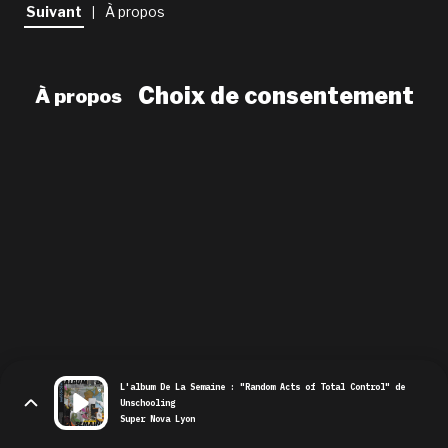
newsletter
Suivant
À propos
|
le shop
Choix de consentement
À propos
L'album De La Semaine : "Random Acts of Total Control" de
Unschooling
Super Nova Lyon