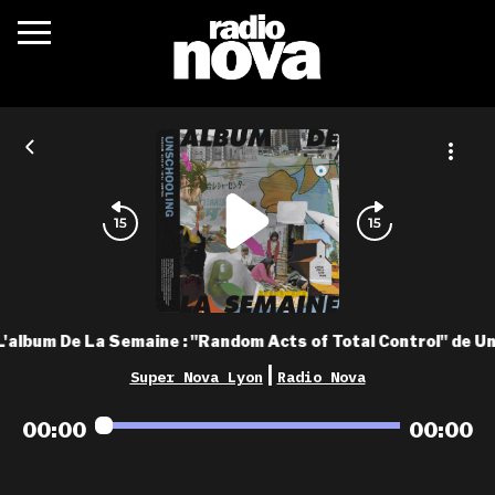
c’était quoi ?
actualités
podcasts
fréquences
nova aime
L'album De La Semaine : "Random Acts of Total Control" de U
les grilles
|
Super Nova Lyon
Radio Nova
playlists
00:00
00:00
les radios