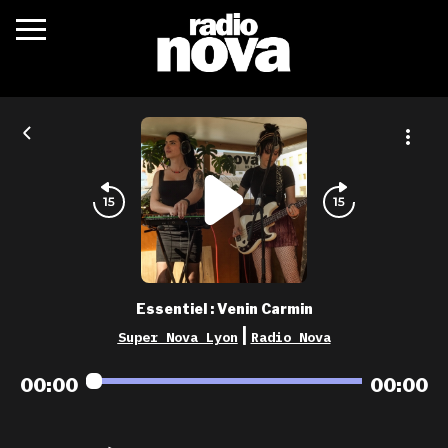
c’était quoi ?
actualités
podcasts
fréquences
nova aime
Essentiel : Venin Carmin
les grilles
|
Super Nova Lyon
Radio Nova
playlists
00:00
00:00
les radios