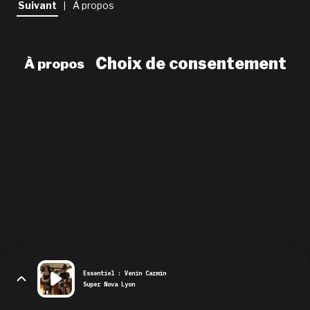
Suivant
À propos
|
newsletter
le shop
Choix de consentement
À propos
Essentiel : Venin Carmin
Super Nova Lyon