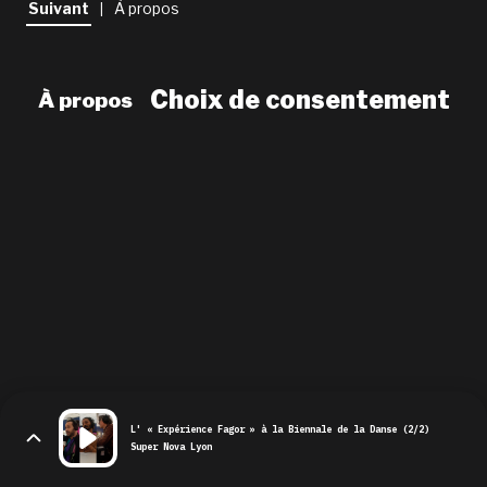
Suivant
À propos
|
newsletter
le shop
Choix de consentement
À propos
L' « Expérience Fagor » à la Biennale de la Danse (2/2)
Super Nova Lyon