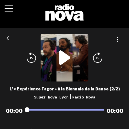
c’était quoi ?
actualités
podcasts
fréquences
nova aime
L' « Expérience Fagor » à la Biennale de la Danse (2/2)
les grilles
|
Super Nova Lyon
Radio Nova
playlists
00:00
00:00
les radios