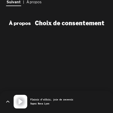
Suivant
À propos
|
newsletter
le shop
Choix de consentement
À propos
Plaisir d'offrir, joie de recevoir
Super Nova Lyon