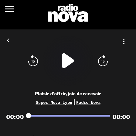
c’était quoi ?
actualités
podcasts
fréquences
nova aime
Plaisir d'offrir, joie de recevoir
les grilles
|
Super Nova Lyon
Radio Nova
playlists
00:00
00:00
les radios