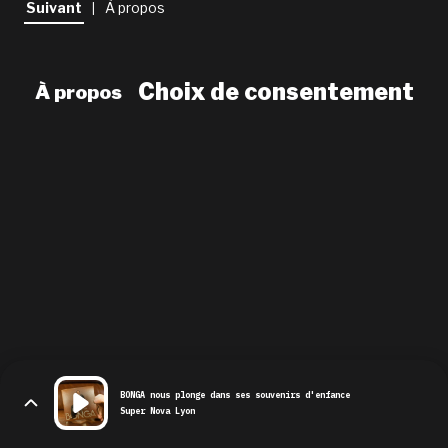
Suivant
À propos
|
newsletter
le shop
Choix de consentement
À propos
BONGA nous plonge dans ses souvenirs d'enfance
Super Nova Lyon