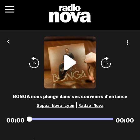
c’était quoi ?
actualités
podcasts
fréquences
nova aime
BONGA nous plonge dans ses souvenirs d'enfance
les grilles
|
Super Nova Lyon
Radio Nova
playlists
00:00
00:00
les radios