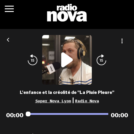
c’était quoi ?
actualités
podcasts
fréquences
nova aime
L'enfance et la créolité de "La Pluie Pleure"
les grilles
|
Super Nova Lyon
Radio Nova
playlists
00:00
00:00
les radios