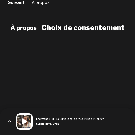
Suivant
À propos
|
newsletter
le shop
Choix de consentement
À propos
L'enfance et la créolité de "La Pluie Pleure"
Super Nova Lyon