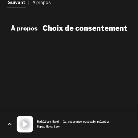
Suivant
À propos
|
newsletter
le shop
Choix de consentement
À propos
Madalitso Band - la puissance musicale malawite
Super Nova Lyon