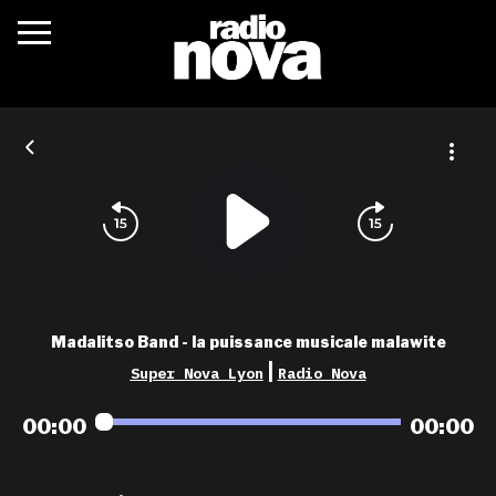
c’était quoi ?
actualités
podcasts
fréquences
nova aime
Madalitso Band - la puissance musicale malawite
les grilles
|
Super Nova Lyon
Radio Nova
playlists
00:00
00:00
les radios