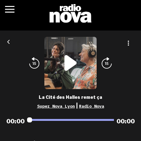
c’était quoi ?
actualités
podcasts
fréquences
nova aime
La Cité des Halles remet ça
les grilles
|
Super Nova Lyon
Radio Nova
playlists
00:00
00:00
les radios