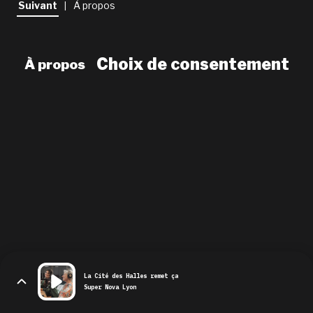
Suivant
À propos
|
newsletter
le shop
Choix de consentement
À propos
La Cité des Halles remet ça
Super Nova Lyon