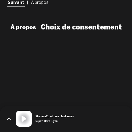
Suivant
À propos
|
newsletter
le shop
Choix de consentement
À propos
Stonewall et ses fantasmes
Super Nova Lyon