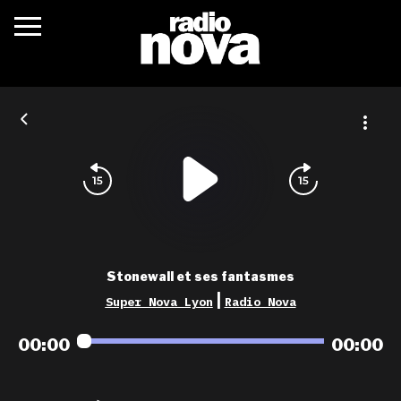
c’était quoi ?
actualités
podcasts
fréquences
nova aime
Stonewall et ses fantasmes
les grilles
|
Super Nova Lyon
Radio Nova
playlists
00:00
00:00
les radios